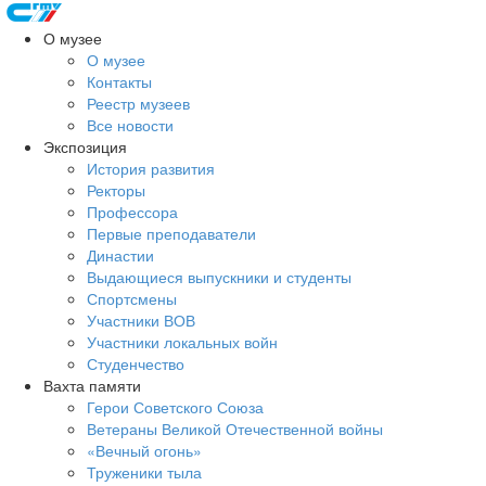
О музее
О музее
Контакты
Реестр музеев
Все новости
Экспозиция
История развития
Ректоры
Профессора
Первые преподаватели
Династии
Выдающиеся выпускники и студенты
Спортсмены
Участники ВОВ
Участники локальных войн
Студенчество
Вахта памяти
Герои Советского Союза
Ветераны Великой Отечественной войны
«Вечный огонь»
Труженики тыла