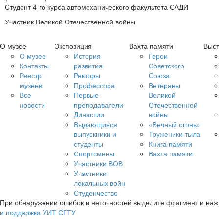
Студент 4-го курса автомеханического факультета САДИ
Участник Великой Отечественной войны
О музее
Экспозиция
Вахта памяти
Выст
О музее
История
Герои
Контакты
развития
Советского
Реестр
Ректоры
Союза
музеев
Профессора
Ветераны
Все
Первые
Великой
новости
преподаватели
Отечественной
Династии
войны
Выдающиеся
«Вечный огонь»
выпускники и
Труженики тыла
студенты
Книга памяти
Спортсмены
Вахта памяти
Участники ВОВ
Участники
локальных войн
Студенчество
При обнаружении ошибок и неточностей выделите фрагмент и на
и поддержка УИТ СГТУ