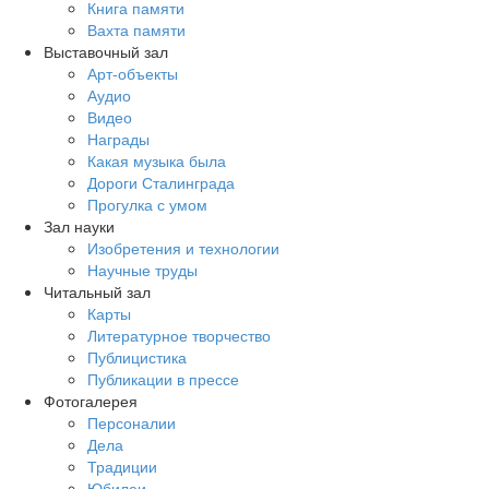
Книга памяти
Вахта памяти
Выставочный зал
Арт-объекты
Аудио
Видео
Награды
Какая музыка была
Дороги Сталинграда
Прогулка с умом
Зал науки
Изобретения и технологии
Научные труды
Читальный зал
Карты
Литературное творчество
Публицистика
Публикации в прессе
Фотогалерея
Персоналии
Дела
Традиции
Юбилеи