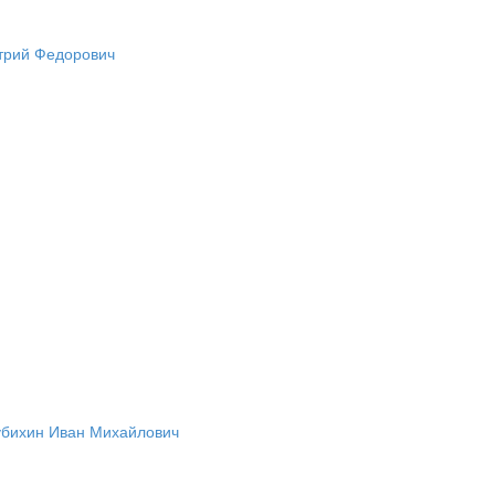
трий Федорович
убихин Иван Михайлович