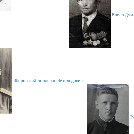
Ереев Дми
Зборовский Болеслав Витольдович
З