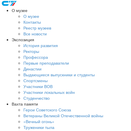
О музее
О музее
Контакты
Реестр музеев
Все новости
Экспозиция
История развития
Ректоры
Профессора
Первые преподаватели
Династии
Выдающиеся выпускники и студенты
Спортсмены
Участники ВОВ
Участники локальных войн
Студенчество
Вахта памяти
Герои Советского Союза
Ветераны Великой Отечественной войны
«Вечный огонь»
Труженики тыла