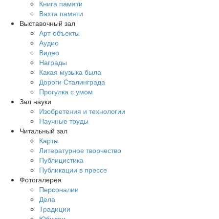
Книга памяти
Вахта памяти
Выставочный зал
Арт-объекты
Аудио
Видео
Награды
Какая музыка была
Дороги Сталинграда
Прогулка с умом
Зал науки
Изобретения и технологии
Научные труды
Читальный зал
Карты
Литературное творчество
Публицистика
Публикации в прессе
Фотогалерея
Персоналии
Дела
Традиции
Юбилеи