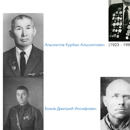
Альсеитов Курбан Альсеитович
(1923 - 199
Боков Дмитрий Иосифович