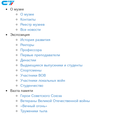
О музее
О музее
Контакты
Реестр музеев
Все новости
Экспозиция
История развития
Ректоры
Профессора
Первые преподаватели
Династии
Выдающиеся выпускники и студенты
Спортсмены
Участники ВОВ
Участники локальных войн
Студенчество
Вахта памяти
Герои Советского Союза
Ветераны Великой Отечественной войны
«Вечный огонь»
Труженики тыла