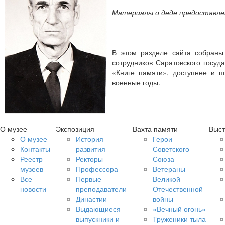
Материалы о деде предоставл
В этом разделе сайта собраны
сотрудников Саратовского госуд
«Книге памяти», доступнее и 
военные годы.
О музее
Экспозиция
Вахта памяти
Выст
О музее
История
Герои
Контакты
развития
Советского
Реестр
Ректоры
Союза
музеев
Профессора
Ветераны
Все
Первые
Великой
новости
преподаватели
Отечественной
Династии
войны
Выдающиеся
«Вечный огонь»
выпускники и
Труженики тыла