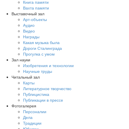
Книга памяти
Вахта памяти
Выставочный зал
Арт-объекты
Аудио
Видео
Награды
Какая музыка была
Дороги Сталинграда
Прогулка с умом
Зал науки
Изобретения и технологии
Научные труды
Читальный зал
Карты
Литературное творчество
Публицистика
Публикации в прессе
Фотогалерея
Персоналии
Дела
Традиции
Юбилеи