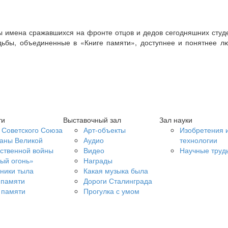
ы имена сражавшихся на фронте отцов и дедов сегодняшних студен
удьбы, объединенные в «Книге памяти», доступнее и понятнее л
ти
Выставочный зал
Зал науки
 Советского Союза
Арт-объекты
Изобретения 
аны Великой
Аудио
технологии
ственной войны
Видео
Научные труд
ый огонь»
Награды
ники тыла
Какая музыка была
 памяти
Дороги Сталинграда
 памяти
Прогулка с умом