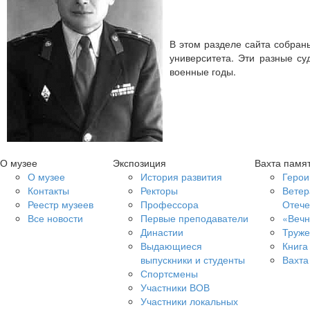
В этом разделе сайта собран
университета. Эти разные с
военные годы.
О музее
Экспозиция
Вахта памя
О музее
История развития
Герои
Контакты
Ректоры
Ветер
Реестр музеев
Профессора
Отече
Все новости
Первые преподаватели
«Вечн
Династии
Труже
Выдающиеся
Книга
выпускники и студенты
Вахта
Спортсмены
Участники ВОВ
Участники локальных