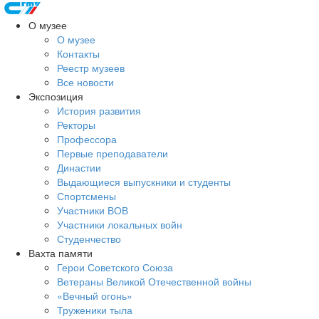
О музее
О музее
Контакты
Реестр музеев
Все новости
Экспозиция
История развития
Ректоры
Профессора
Первые преподаватели
Династии
Выдающиеся выпускники и студенты
Спортсмены
Участники ВОВ
Участники локальных войн
Студенчество
Вахта памяти
Герои Советского Союза
Ветераны Великой Отечественной войны
«Вечный огонь»
Труженики тыла