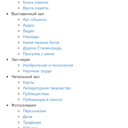
Книга памяти
Вахта памяти
Выставочный зал
Арт-объекты
Аудио
Видео
Награды
Какая музыка была
Дороги Сталинграда
Прогулка с умом
Зал науки
Изобретения и технологии
Научные труды
Читальный зал
Карты
Литературное творчество
Публицистика
Публикации в прессе
Фотогалерея
Персоналии
Дела
Традиции
Юбилеи