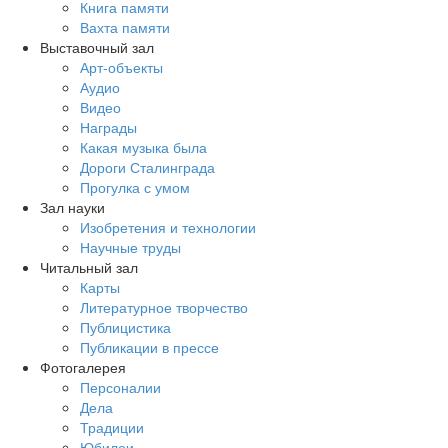
Книга памяти
Вахта памяти
Выставочный зал
Арт-объекты
Аудио
Видео
Награды
Какая музыка была
Дороги Сталинграда
Прогулка с умом
Зал науки
Изобретения и технологии
Научные труды
Читальный зал
Карты
Литературное творчество
Публицистика
Публикации в прессе
Фотогалерея
Персоналии
Дела
Традиции
Юбилеи