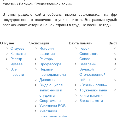
Участник Великой Отечественной войны.
В этом разделе сайта собраны имена сражавшихся на фрон
государственного технического университета. Эти разные судь
рассказывают историю нашей страны в трудные военные годы.
О музее
Экспозиция
Вахта памяти
Выст
О музее
История
Герои
Контакты
развития
Советского
Реестр
Ректоры
Союза
музеев
Профессора
Ветераны
Все
Первые
Великой
новости
преподаватели
Отечественной
Династии
войны
Выдающиеся
«Вечный огонь»
выпускники и
Труженики тыла
студенты
Книга памяти
Спортсмены
Вахта памяти
Участники ВОВ
Участники
локальных войн