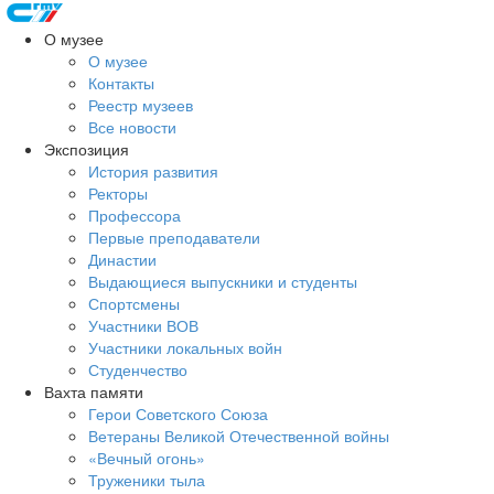
О музее
О музее
Контакты
Реестр музеев
Все новости
Экспозиция
История развития
Ректоры
Профессора
Первые преподаватели
Династии
Выдающиеся выпускники и студенты
Спортсмены
Участники ВОВ
Участники локальных войн
Студенчество
Вахта памяти
Герои Советского Союза
Ветераны Великой Отечественной войны
«Вечный огонь»
Труженики тыла