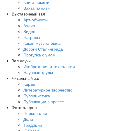
Книга памяти
Вахта памяти
Выставочный зал
Арт-объекты
Аудио
Видео
Награды
Какая музыка была
Дороги Сталинграда
Прогулка с умом
Зал науки
Изобретения и технологии
Научные труды
Читальный зал
Карты
Литературное творчество
Публицистика
Публикации в прессе
Фотогалерея
Персоналии
Дела
Традиции
Юбилеи