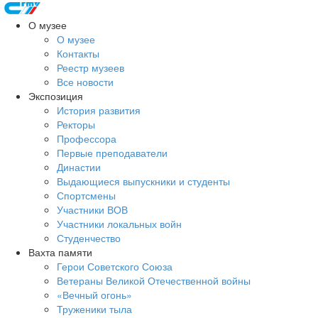
О музее
О музее
Контакты
Реестр музеев
Все новости
Экспозиция
История развития
Ректоры
Профессора
Первые преподаватели
Династии
Выдающиеся выпускники и студенты
Спортсмены
Участники ВОВ
Участники локальных войн
Студенчество
Вахта памяти
Герои Советского Союза
Ветераны Великой Отечественной войны
«Вечный огонь»
Труженики тыла