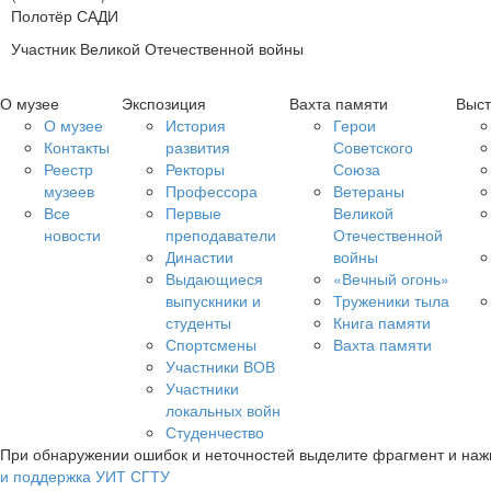
Полотёр САДИ
Участник Великой Отечественной войны
О музее
Экспозиция
Вахта памяти
Выст
О музее
История
Герои
Контакты
развития
Советского
Реестр
Ректоры
Союза
музеев
Профессора
Ветераны
Все
Первые
Великой
новости
преподаватели
Отечественной
Династии
войны
Выдающиеся
«Вечный огонь»
выпускники и
Труженики тыла
студенты
Книга памяти
Спортсмены
Вахта памяти
Участники ВОВ
Участники
локальных войн
Студенчество
При обнаружении ошибок и неточностей выделите фрагмент и на
и поддержка УИТ СГТУ