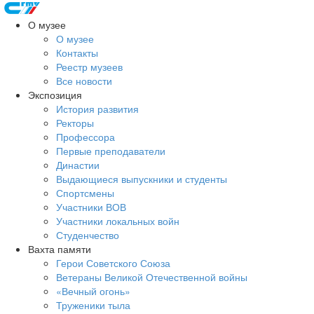
О музее
О музее
Контакты
Реестр музеев
Все новости
Экспозиция
История развития
Ректоры
Профессора
Первые преподаватели
Династии
Выдающиеся выпускники и студенты
Спортсмены
Участники ВОВ
Участники локальных войн
Студенчество
Вахта памяти
Герои Советского Союза
Ветераны Великой Отечественной войны
«Вечный огонь»
Труженики тыла