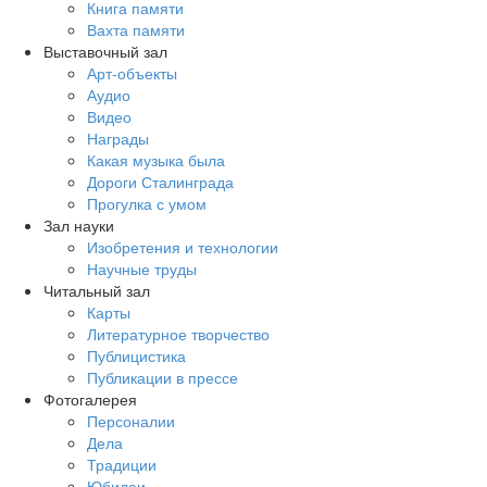
Книга памяти
Вахта памяти
Выставочный зал
Арт-объекты
Аудио
Видео
Награды
Какая музыка была
Дороги Сталинграда
Прогулка с умом
Зал науки
Изобретения и технологии
Научные труды
Читальный зал
Карты
Литературное творчество
Публицистика
Публикации в прессе
Фотогалерея
Персоналии
Дела
Традиции
Юбилеи