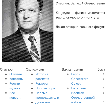
Участник Великой Отечественно
Кандидат физико-математи
технологического института.
Декан вечерне-заочного факуль
О музее
Экспозиция
Вахта памяти
Выст
О музее
История
Герои
Контакты
развития
Советского
Реестр
Ректоры
Союза
музеев
Профессора
Ветераны
Все
Первые
Великой
новости
преподаватели
Отечественной
Династии
войны