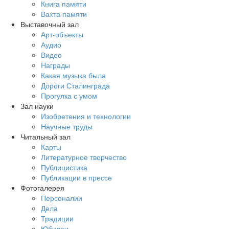
Книга памяти
Вахта памяти
Выставочный зал
Арт-объекты
Аудио
Видео
Награды
Какая музыка была
Дороги Сталинграда
Прогулка с умом
Зал науки
Изобретения и технологии
Научные труды
Читальный зал
Карты
Литературное творчество
Публицистика
Публикации в прессе
Фотогалерея
Персоналии
Дела
Традиции
Юбилеи