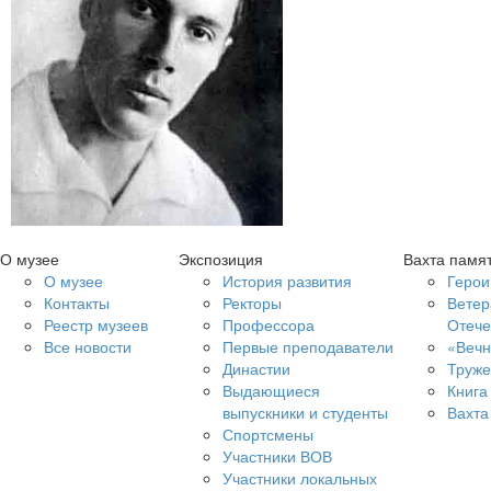
О музее
Экспозиция
Вахта памя
О музее
История развития
Герои
Контакты
Ректоры
Ветер
Реестр музеев
Профессора
Отече
Все новости
Первые преподаватели
«Вечн
Династии
Труже
Выдающиеся
Книга
выпускники и студенты
Вахта
Спортсмены
Участники ВОВ
Участники локальных