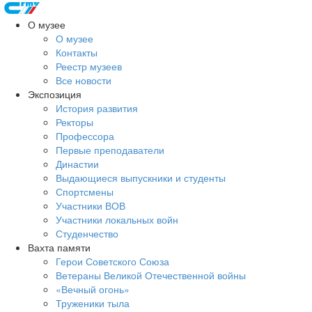
О музее
О музее
Контакты
Реестр музеев
Все новости
Экспозиция
История развития
Ректоры
Профессора
Первые преподаватели
Династии
Выдающиеся выпускники и студенты
Спортсмены
Участники ВОВ
Участники локальных войн
Студенчество
Вахта памяти
Герои Советского Союза
Ветераны Великой Отечественной войны
«Вечный огонь»
Труженики тыла