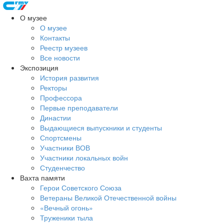
О музее
О музее
Контакты
Реестр музеев
Все новости
Экспозиция
История развития
Ректоры
Профессора
Первые преподаватели
Династии
Выдающиеся выпускники и студенты
Спортсмены
Участники ВОВ
Участники локальных войн
Студенчество
Вахта памяти
Герои Советского Союза
Ветераны Великой Отечественной войны
«Вечный огонь»
Труженики тыла