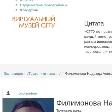
Студенческие фотоальбомы
Фотоархив
Цитата
«СГТУ по-прежне
каждый может ре
разных ипостася
исследователь, 
творческая личн
Экспозиция
/
Труженики тыла
/
Филимонова Надежда Алек
Биография
Филимонова На
Труженик тыла.