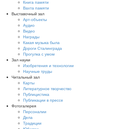
Книга памяти
Вахта памяти
Выставочный зал
Арт-объекты
Аудио
Видео
Награды
Какая музыка была
Дороги Сталинграда
Прогулка с умом
Зал науки
Изобретения и технологии
Научные труды
Читальный зал
Карты
Литературное творчество
Публицистика
Публикации в прессе
Фотогалерея
Персоналии
Дела
Традиции
Юбилеи