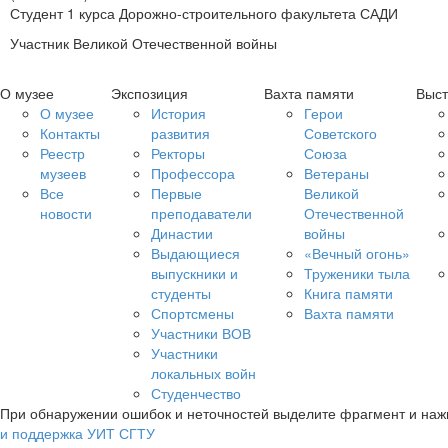
Студент 1 курса Дорожно-строительного факультета САДИ
Участник Великой Отечественной войны
О музее
Экспозиция
Вахта памяти
Выст
О музее
История
Герои
Контакты
развития
Советского
Реестр
Ректоры
Союза
музеев
Профессора
Ветераны
Все
Первые
Великой
новости
преподаватели
Отечественной
Династии
войны
Выдающиеся
«Вечный огонь»
выпускники и
Труженики тыла
студенты
Книга памяти
Спортсмены
Вахта памяти
Участники ВОВ
Участники
локальных войн
Студенчество
При обнаружении ошибок и неточностей выделите фрагмент и на
и поддержка УИТ СГТУ