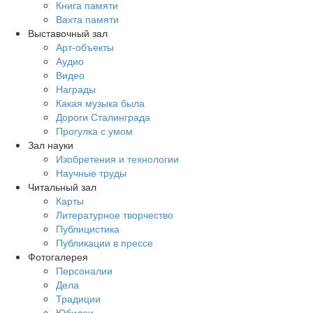
Книга памяти
Вахта памяти
Выставочный зал
Арт-объекты
Аудио
Видео
Награды
Какая музыка была
Дороги Сталинграда
Прогулка с умом
Зал науки
Изобретения и технологии
Научные труды
Читальный зал
Карты
Литературное творчество
Публицистика
Публикации в прессе
Фотогалерея
Персоналии
Дела
Традиции
Юбилеи