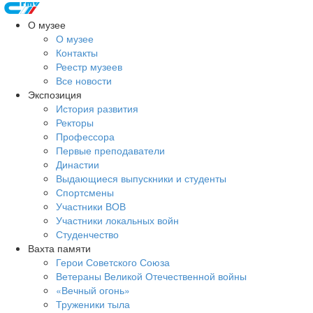
О музее
О музее
Контакты
Реестр музеев
Все новости
Экспозиция
История развития
Ректоры
Профессора
Первые преподаватели
Династии
Выдающиеся выпускники и студенты
Спортсмены
Участники ВОВ
Участники локальных войн
Студенчество
Вахта памяти
Герои Советского Союза
Ветераны Великой Отечественной войны
«Вечный огонь»
Труженики тыла