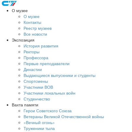
О музее
О музее
Контакты
Реестр музеев
Все новости
Экспозиция
История развития
Ректоры
Профессора
Первые преподаватели
Династии
Выдающиеся выпускники и студенты
Спортсмены
Участники ВОВ
Участники локальных войн
Студенчество
Вахта памяти
Герои Советского Союза
Ветераны Великой Отечественной войны
«Вечный огонь»
Труженики тыла