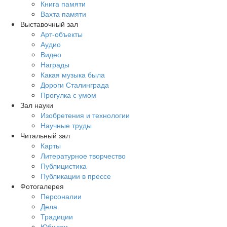
Книга памяти
Вахта памяти
Выставочный зал
Арт-объекты
Аудио
Видео
Награды
Какая музыка была
Дороги Сталинграда
Прогулка с умом
Зал науки
Изобретения и технологии
Научные труды
Читальный зал
Карты
Литературное творчество
Публицистика
Публикации в прессе
Фотогалерея
Персоналии
Дела
Традиции
Юбилеи