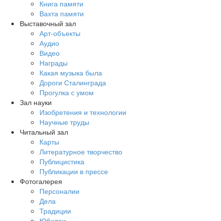
Книга памяти
Вахта памяти
Выставочный зал
Арт-объекты
Аудио
Видео
Награды
Какая музыка была
Дороги Сталинграда
Прогулка с умом
Зал науки
Изобретения и технологии
Научные труды
Читальный зал
Карты
Литературное творчество
Публицистика
Публикации в прессе
Фотогалерея
Персоналии
Дела
Традиции
Юбилеи