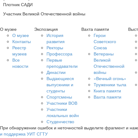
Плотник САДИ
Участник Великой Отечественной войны
О музее
Экспозиция
Вахта памяти
Выст
О музее
История
Герои
Контакты
развития
Советского
Реестр
Ректоры
Союза
музеев
Профессора
Ветераны
Все
Первые
Великой
новости
преподаватели
Отечественной
Династии
войны
Выдающиеся
«Вечный огонь»
выпускники и
Труженики тыла
студенты
Книга памяти
Спортсмены
Вахта памяти
Участники ВОВ
Участники
локальных войн
Студенчество
При обнаружении ошибок и неточностей выделите фрагмент и на
и поддержка УИТ СГТУ