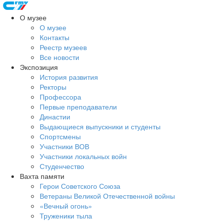
О музее
О музее
Контакты
Реестр музеев
Все новости
Экспозиция
История развития
Ректоры
Профессора
Первые преподаватели
Династии
Выдающиеся выпускники и студенты
Спортсмены
Участники ВОВ
Участники локальных войн
Студенчество
Вахта памяти
Герои Советского Союза
Ветераны Великой Отечественной войны
«Вечный огонь»
Труженики тыла