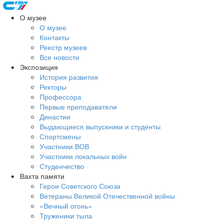
О музее
О музее
Контакты
Реестр музеев
Все новости
Экспозиция
История развития
Ректоры
Профессора
Первые преподаватели
Династии
Выдающиеся выпускники и студенты
Спортсмены
Участники ВОВ
Участники локальных войн
Студенчество
Вахта памяти
Герои Советского Союза
Ветераны Великой Отечественной войны
«Вечный огонь»
Труженики тыла