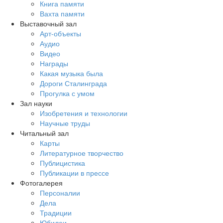
Книга памяти
Вахта памяти
Выставочный зал
Арт-объекты
Аудио
Видео
Награды
Какая музыка была
Дороги Сталинграда
Прогулка с умом
Зал науки
Изобретения и технологии
Научные труды
Читальный зал
Карты
Литературное творчество
Публицистика
Публикации в прессе
Фотогалерея
Персоналии
Дела
Традиции
Юбилеи