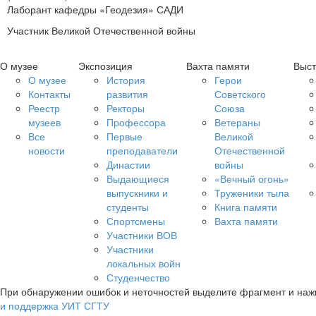
Лаборант кафедры «Геодезия» САДИ
Участник Великой Отечественной войны
О музее
Экспозиция
Вахта памяти
Выст
О музее
История
Герои
Контакты
развития
Советского
Реестр
Ректоры
Союза
музеев
Профессора
Ветераны
Все
Первые
Великой
новости
преподаватели
Отечественной
Династии
войны
Выдающиеся
«Вечный огонь»
выпускники и
Труженики тыла
студенты
Книга памяти
Спортсмены
Вахта памяти
Участники ВОВ
Участники
локальных войн
Студенчество
При обнаружении ошибок и неточностей выделите фрагмент и на
и поддержка УИТ СГТУ