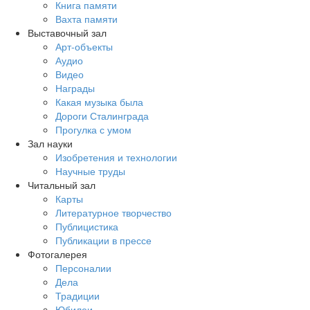
Книга памяти
Вахта памяти
Выставочный зал
Арт-объекты
Аудио
Видео
Награды
Какая музыка была
Дороги Сталинграда
Прогулка с умом
Зал науки
Изобретения и технологии
Научные труды
Читальный зал
Карты
Литературное творчество
Публицистика
Публикации в прессе
Фотогалерея
Персоналии
Дела
Традиции
Юбилеи