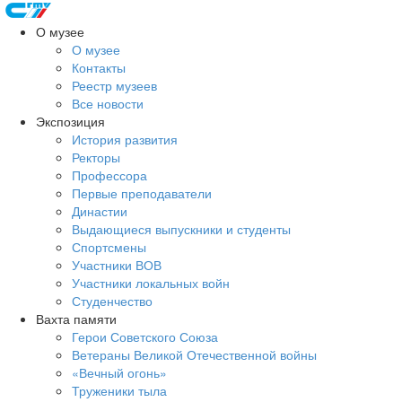
О музее
О музее
Контакты
Реестр музеев
Все новости
Экспозиция
История развития
Ректоры
Профессора
Первые преподаватели
Династии
Выдающиеся выпускники и студенты
Спортсмены
Участники ВОВ
Участники локальных войн
Студенчество
Вахта памяти
Герои Советского Союза
Ветераны Великой Отечественной войны
«Вечный огонь»
Труженики тыла