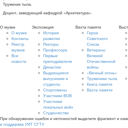
Труженик тыла.
Доцент, заведующий кафедрой «Архитектура».
О музее
Экспозиция
Вахта памяти
Выст
О музее
История
Герои
Контакты
развития
Советского
Реестр
Ректоры
Союза
музеев
Профессора
Ветераны
Все
Первые
Великой
новости
преподаватели
Отечественной
Династии
войны
Выдающиеся
«Вечный огонь»
выпускники и
Труженики тыла
студенты
Книга памяти
Спортсмены
Вахта памяти
Участники ВОВ
Участники
локальных войн
Студенчество
При обнаружении ошибок и неточностей выделите фрагмент и на
и поддержка УИТ СГТУ