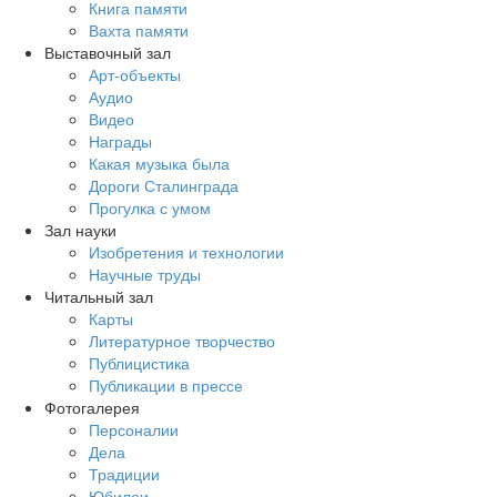
Книга памяти
Вахта памяти
Выставочный зал
Арт-объекты
Аудио
Видео
Награды
Какая музыка была
Дороги Сталинграда
Прогулка с умом
Зал науки
Изобретения и технологии
Научные труды
Читальный зал
Карты
Литературное творчество
Публицистика
Публикации в прессе
Фотогалерея
Персоналии
Дела
Традиции
Юбилеи