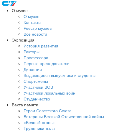
О музее
О музее
Контакты
Реестр музеев
Все новости
Экспозиция
История развития
Ректоры
Профессора
Первые преподаватели
Династии
Выдающиеся выпускники и студенты
Спортсмены
Участники ВОВ
Участники локальных войн
Студенчество
Вахта памяти
Герои Советского Союза
Ветераны Великой Отечественной войны
«Вечный огонь»
Труженики тыла