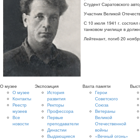
Студент Саратовского авто
Участник Великой Отечест
С 10 июля 1941 г. состоял
танковом училище в должн
Лейтенант, погиб 20 ноябр
О музее
Экспозиция
Вахта памяти
Выст
О музее
История
Герои
Контакты
развития
Советского
Реестр
Ректоры
Союза
музеев
Профессора
Ветераны
Все
Первые
Великой
новости
преподаватели
Отечественной
Династии
войны
Выдающиеся
«Вечный огонь»