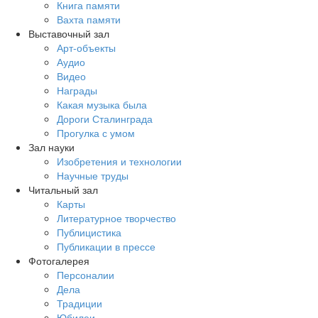
Книга памяти
Вахта памяти
Выставочный зал
Арт-объекты
Аудио
Видео
Награды
Какая музыка была
Дороги Сталинграда
Прогулка с умом
Зал науки
Изобретения и технологии
Научные труды
Читальный зал
Карты
Литературное творчество
Публицистика
Публикации в прессе
Фотогалерея
Персоналии
Дела
Традиции
Юбилеи