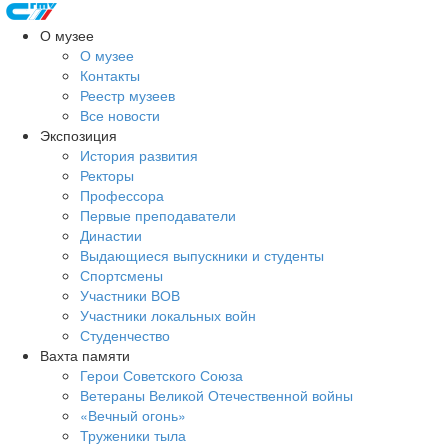
О музее
О музее
Контакты
Реестр музеев
Все новости
Экспозиция
История развития
Ректоры
Профессора
Первые преподаватели
Династии
Выдающиеся выпускники и студенты
Спортсмены
Участники ВОВ
Участники локальных войн
Студенчество
Вахта памяти
Герои Советского Союза
Ветераны Великой Отечественной войны
«Вечный огонь»
Труженики тыла