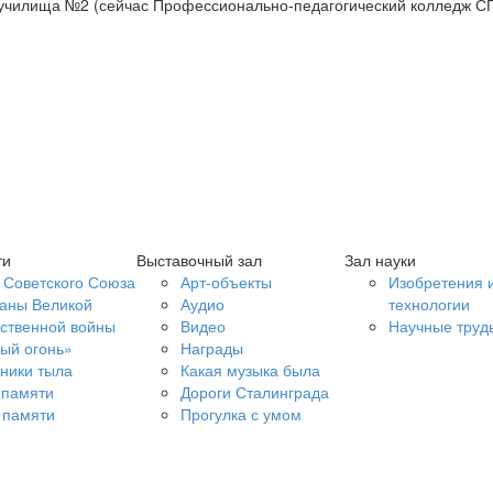
 училища №2 (сейчас Профессионально-педагогический колледж СГ
ти
Выставочный зал
Зал науки
 Советского Союза
Арт-объекты
Изобретения 
аны Великой
Аудио
технологии
ственной войны
Видео
Научные труд
ый огонь»
Награды
ники тыла
Какая музыка была
 памяти
Дороги Сталинграда
 памяти
Прогулка с умом