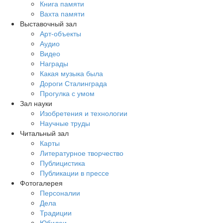
Книга памяти
Вахта памяти
Выставочный зал
Арт-объекты
Аудио
Видео
Награды
Какая музыка была
Дороги Сталинграда
Прогулка с умом
Зал науки
Изобретения и технологии
Научные труды
Читальный зал
Карты
Литературное творчество
Публицистика
Публикации в прессе
Фотогалерея
Персоналии
Дела
Традиции
Юбилеи