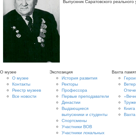
Выпускник Саратовского реального
О музее
Экспозиция
Вахта памя
О музее
История развития
Герои
Контакты
Ректоры
Ветер
Реестр музеев
Профессора
Отече
Все новости
Первые преподаватели
«Вечн
Династии
Труже
Выдающиеся
Книга
выпускники и студенты
Вахта
Спортсмены
Участники ВОВ
Участники локальных