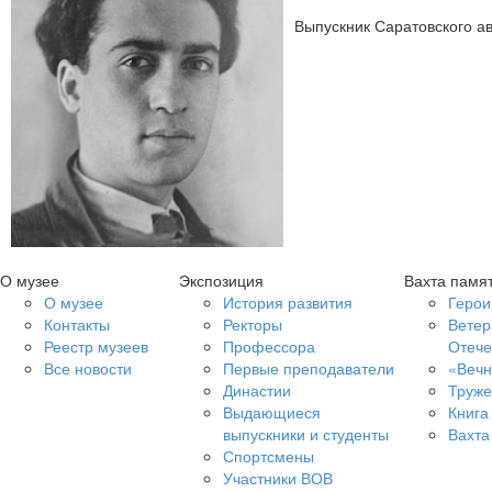
Выпускник Саратовского ав
О музее
Экспозиция
Вахта памя
О музее
История развития
Герои
Контакты
Ректоры
Ветер
Реестр музеев
Профессора
Отече
Все новости
Первые преподаватели
«Вечн
Династии
Труже
Выдающиеся
Книга
выпускники и студенты
Вахта
Спортсмены
Участники ВОВ