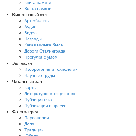
Книга памяти
Вахта памяти
Выставочный зал
Арт-объекты
Аудио
Видео
Награды
Какая музыка была
Дороги Сталинграда
Прогулка с умом
Зал науки
Изобретения и технологии
Научные труды
Читальный зал
Карты
Литературное творчество
Публицистика
Публикации в прессе
Фотогалерея
Персоналии
Дела
Традиции
Юбилеи