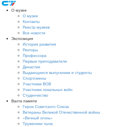
О музее
О музее
Контакты
Реестр музеев
Все новости
Экспозиция
История развития
Ректоры
Профессора
Первые преподаватели
Династии
Выдающиеся выпускники и студенты
Спортсмены
Участники ВОВ
Участники локальных войн
Студенчество
Вахта памяти
Герои Советского Союза
Ветераны Великой Отечественной войны
«Вечный огонь»
Труженики тыла