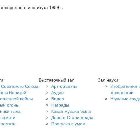
тодорожного института 1959 г.
ти
Выставочный зал
Зал науки
 Советского Союза
Арт-объекты
Изобретения 
аны Великой
Аудио
технологии
ственной войны
Видео
Научные труд
ый огонь»
Награды
ники тыла
Какая музыка была
 памяти
Дороги Сталинграда
 памяти
Прогулка с умом