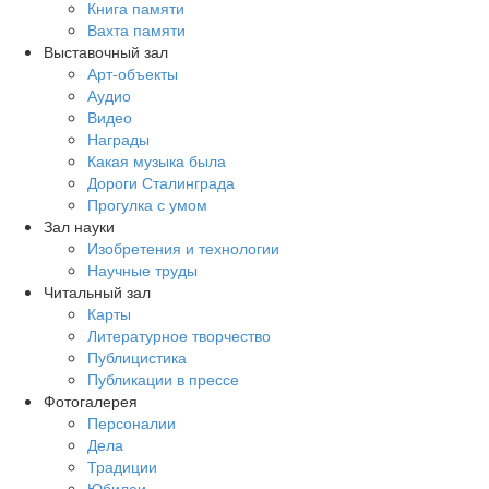
Книга памяти
Вахта памяти
Выставочный зал
Арт-объекты
Аудио
Видео
Награды
Какая музыка была
Дороги Сталинграда
Прогулка с умом
Зал науки
Изобретения и технологии
Научные труды
Читальный зал
Карты
Литературное творчество
Публицистика
Публикации в прессе
Фотогалерея
Персоналии
Дела
Традиции
Юбилеи