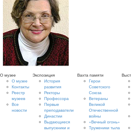
О музее
Экспозиция
Вахта памяти
Выст
О музее
История
Герои
Контакты
развития
Советского
Реестр
Ректоры
Союза
музеев
Профессора
Ветераны
Все
Первые
Великой
новости
преподаватели
Отечественной
Династии
войны
Выдающиеся
«Вечный огонь»
выпускники и
Труженики тыла