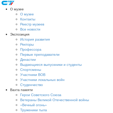
О музее
О музее
Контакты
Реестр музеев
Все новости
Экспозиция
История развития
Ректоры
Профессора
Первые преподаватели
Династии
Выдающиеся выпускники и студенты
Спортсмены
Участники ВОВ
Участники локальных войн
Студенчество
Вахта памяти
Герои Советского Союза
Ветераны Великой Отечественной войны
«Вечный огонь»
Труженики тыла