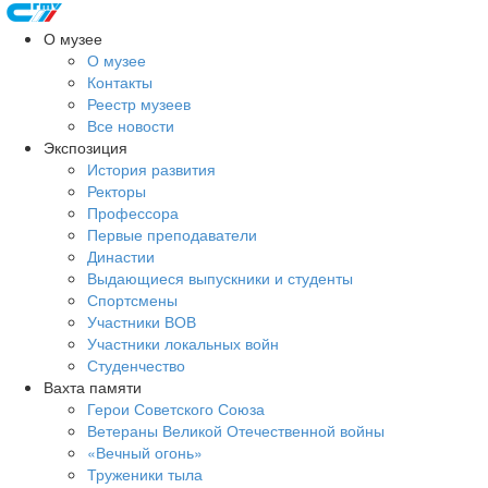
О музее
О музее
Контакты
Реестр музеев
Все новости
Экспозиция
История развития
Ректоры
Профессора
Первые преподаватели
Династии
Выдающиеся выпускники и студенты
Спортсмены
Участники ВОВ
Участники локальных войн
Студенчество
Вахта памяти
Герои Советского Союза
Ветераны Великой Отечественной войны
«Вечный огонь»
Труженики тыла