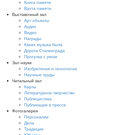
Книга памяти
Вахта памяти
Выставочный зал
Арт-объекты
Аудио
Видео
Награды
Какая музыка была
Дороги Сталинграда
Прогулка с умом
Зал науки
Изобретения и технологии
Научные труды
Читальный зал
Карты
Литературное творчество
Публицистика
Публикации в прессе
Фотогалерея
Персоналии
Дела
Традиции
Юбилеи