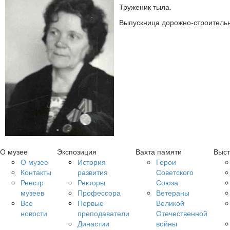
Труженик тыла.
Выпускница дорожно-строительн
О музее
Экспозиция
Вахта памяти
Выст
О музее
История
Герои
Контакты
развития
Советского
Реестр
Ректоры
Союза
музеев
Профессора
Ветераны
Все
Первые
Великой
новости
преподаватели
Отечественной
Династии
войны