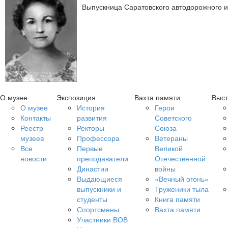
Выпускница Саратовского автодорожного ин
О музее
Экспозиция
Вахта памяти
Выст
О музее
История
Герои
Контакты
развития
Советского
Реестр
Ректоры
Союза
музеев
Профессора
Ветераны
Все
Первые
Великой
новости
преподаватели
Отечественной
Династии
войны
Выдающиеся
«Вечный огонь»
выпускники и
Труженики тыла
студенты
Книга памяти
Спортсмены
Вахта памяти
Участники ВОВ