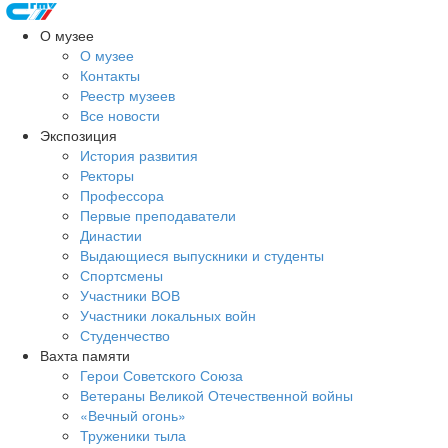
О музее
О музее
Контакты
Реестр музеев
Все новости
Экспозиция
История развития
Ректоры
Профессора
Первые преподаватели
Династии
Выдающиеся выпускники и студенты
Спортсмены
Участники ВОВ
Участники локальных войн
Студенчество
Вахта памяти
Герои Советского Союза
Ветераны Великой Отечественной войны
«Вечный огонь»
Труженики тыла