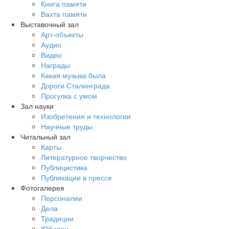
Книга памяти
Вахта памяти
Выставочный зал
Арт-объекты
Аудио
Видео
Награды
Какая музыка была
Дороги Сталинграда
Прогулка с умом
Зал науки
Изобретения и технологии
Научные труды
Читальный зал
Карты
Литературное творчество
Публицистика
Публикации в прессе
Фотогалерея
Персоналии
Дела
Традиции
Юбилеи