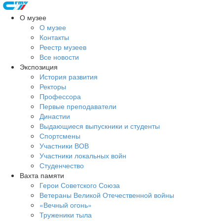
О музее
О музее
Контакты
Реестр музеев
Все новости
Экспозиция
История развития
Ректоры
Профессора
Первые преподаватели
Династии
Выдающиеся выпускники и студенты
Спортсмены
Участники ВОВ
Участники локальных войн
Студенчество
Вахта памяти
Герои Советского Союза
Ветераны Великой Отечественной войны
«Вечный огонь»
Труженики тыла