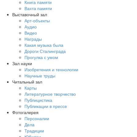
Книга памяти
Вахта памяти
Выставочный зал
Арт-объекты
Аудио
Видео
Награды
Какая музыка была
Дороги Сталинграда
Прогулка с умом
Зал науки
Изобретения и технологии
Научные труды
Читальный зал
Карты
Литературное творчество
Публицистика
Публикации в прессе
Фотогалерея
Персоналии
Дела
Традиции
Юбилеи