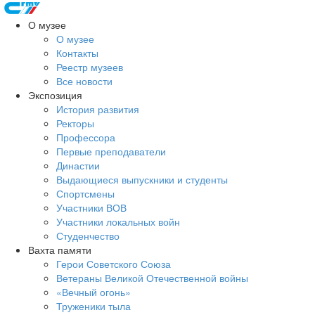
О музее
О музее
Контакты
Реестр музеев
Все новости
Экспозиция
История развития
Ректоры
Профессора
Первые преподаватели
Династии
Выдающиеся выпускники и студенты
Спортсмены
Участники ВОВ
Участники локальных войн
Студенчество
Вахта памяти
Герои Советского Союза
Ветераны Великой Отечественной войны
«Вечный огонь»
Труженики тыла