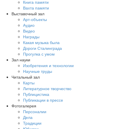
Книга памяти
Вахта памяти
Выставочный зал
Арт-объекты
Аудио
Видео
Награды
Какая музыка была
Дороги Сталинграда
Прогулка с умом
Зал науки
Изобретения и технологии
Научные труды
Читальный зал
Карты
Литературное творчество
Публицистика
Публикации в прессе
Фотогалерея
Персоналии
Дела
Традиции
Юбилеи