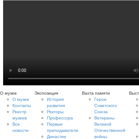
О музее
Экспозиция
Вахта памяти
Выст
О музее
История
Герои
Контакты
развития
Советского
Реестр
Ректоры
Союза
музеев
Профессора
Ветераны
Все
Первые
Великой
новости
преподаватели
Отечественной
Династии
войны