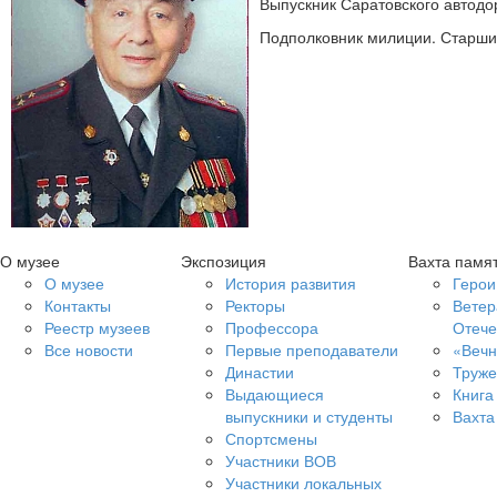
Выпускник Саратовского автодор
Подполковник милиции. Старши
О музее
Экспозиция
Вахта памя
О музее
История развития
Герои
Контакты
Ректоры
Ветер
Реестр музеев
Профессора
Отече
Все новости
Первые преподаватели
«Вечн
Династии
Труже
Выдающиеся
Книга
выпускники и студенты
Вахта
Спортсмены
Участники ВОВ
Участники локальных