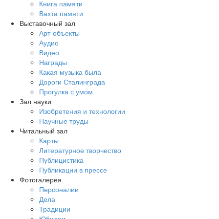
Книга памяти
Вахта памяти
Выставочный зал
Арт-объекты
Аудио
Видео
Награды
Какая музыка была
Дороги Сталинграда
Прогулка с умом
Зал науки
Изобретения и технологии
Научные труды
Читальный зал
Карты
Литературное творчество
Публицистика
Публикации в прессе
Фотогалерея
Персоналии
Дела
Традиции
Юбилеи