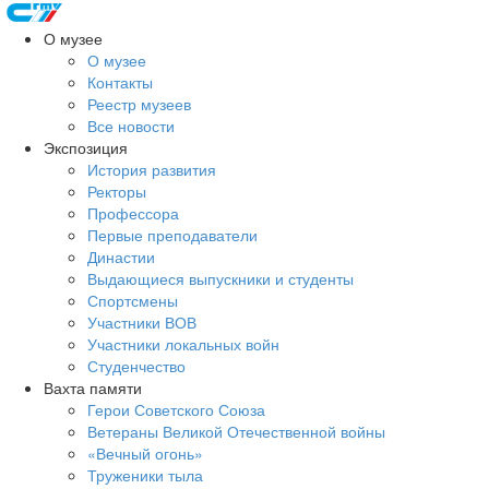
О музее
О музее
Контакты
Реестр музеев
Все новости
Экспозиция
История развития
Ректоры
Профессора
Первые преподаватели
Династии
Выдающиеся выпускники и студенты
Спортсмены
Участники ВОВ
Участники локальных войн
Студенчество
Вахта памяти
Герои Советского Союза
Ветераны Великой Отечественной войны
«Вечный огонь»
Труженики тыла