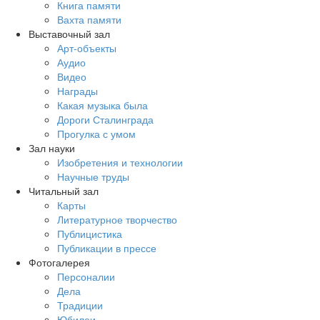
Книга памяти
Вахта памяти
Выставочный зал
Арт-объекты
Аудио
Видео
Награды
Какая музыка была
Дороги Сталинграда
Прогулка с умом
Зал науки
Изобретения и технологии
Научные труды
Читальный зал
Карты
Литературное творчество
Публицистика
Публикации в прессе
Фотогалерея
Персоналии
Дела
Традиции
Юбилеи