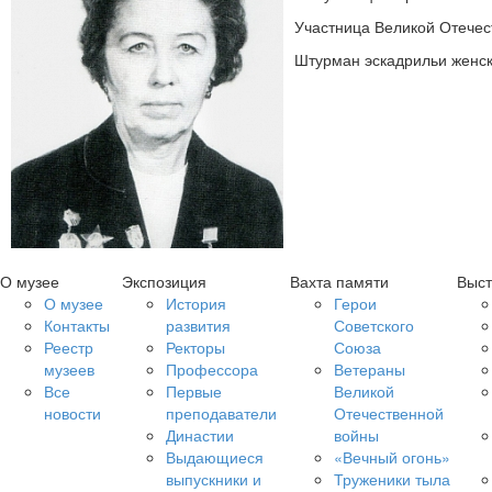
Участница Великой Отечес
Штурман эскадрильи женск
О музее
Экспозиция
Вахта памяти
Выст
О музее
История
Герои
Контакты
развития
Советского
Реестр
Ректоры
Союза
музеев
Профессора
Ветераны
Все
Первые
Великой
новости
преподаватели
Отечественной
Династии
войны
Выдающиеся
«Вечный огонь»
выпускники и
Труженики тыла