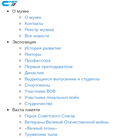
О музее
О музее
Контакты
Реестр музеев
Все новости
Экспозиция
История развития
Ректоры
Профессора
Первые преподаватели
Династии
Выдающиеся выпускники и студенты
Спортсмены
Участники ВОВ
Участники локальных войн
Студенчество
Вахта памяти
Герои Советского Союза
Ветераны Великой Отечественной войны
«Вечный огонь»
Труженики тыла