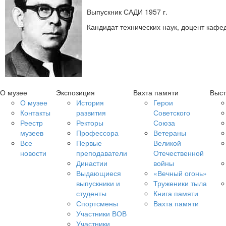
Выпускник САДИ 1957 г.
Кандидат технических наук, доцент каф
О музее
Экспозиция
Вахта памяти
Выст
О музее
История
Герои
Контакты
развития
Советского
Реестр
Ректоры
Союза
музеев
Профессора
Ветераны
Все
Первые
Великой
новости
преподаватели
Отечественной
Династии
войны
Выдающиеся
«Вечный огонь»
выпускники и
Труженики тыла
студенты
Книга памяти
Спортсмены
Вахта памяти
Участники ВОВ
Участники