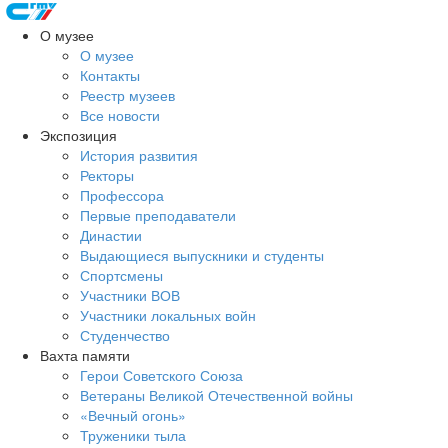
О музее
О музее
Контакты
Реестр музеев
Все новости
Экспозиция
История развития
Ректоры
Профессора
Первые преподаватели
Династии
Выдающиеся выпускники и студенты
Спортсмены
Участники ВОВ
Участники локальных войн
Студенчество
Вахта памяти
Герои Советского Союза
Ветераны Великой Отечественной войны
«Вечный огонь»
Труженики тыла