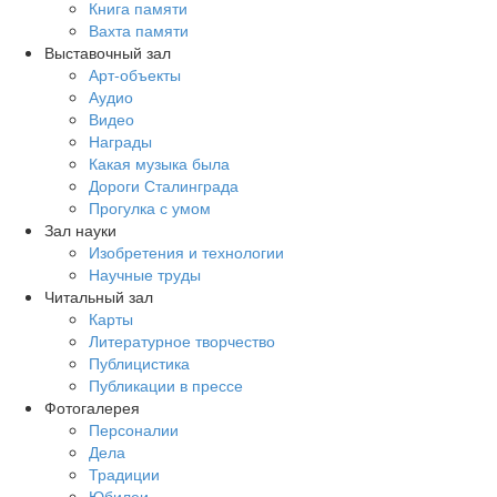
Книга памяти
Вахта памяти
Выставочный зал
Арт-объекты
Аудио
Видео
Награды
Какая музыка была
Дороги Сталинграда
Прогулка с умом
Зал науки
Изобретения и технологии
Научные труды
Читальный зал
Карты
Литературное творчество
Публицистика
Публикации в прессе
Фотогалерея
Персоналии
Дела
Традиции
Юбилеи