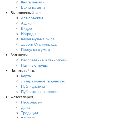
Книга памяти
Вахта памяти
Выставочный зал
Арт-объекты
Аудио
Видео
Награды
Какая музыка была
Дороги Сталинграда
Прогулка с умом
Зал науки
Изобретения и технологии
Научные труды
Читальный зал
Карты
Литературное творчество
Публицистика
Публикации в прессе
Фотогалерея
Персоналии
Дела
Традиции
Юбилеи