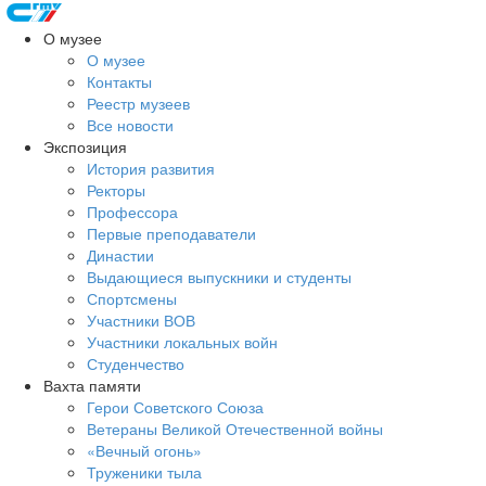
О музее
О музее
Контакты
Реестр музеев
Все новости
Экспозиция
История развития
Ректоры
Профессора
Первые преподаватели
Династии
Выдающиеся выпускники и студенты
Спортсмены
Участники ВОВ
Участники локальных войн
Студенчество
Вахта памяти
Герои Советского Союза
Ветераны Великой Отечественной войны
«Вечный огонь»
Труженики тыла