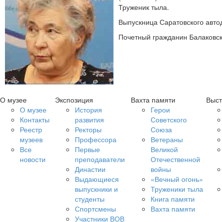
Труженик тыла.
Выпускница Саратовского автод
Почетный гражданин Балаковск
О музее
Экспозиция
Вахта памяти
Выст
О музее
История
Герои
Контакты
развития
Советского
Реестр
Ректоры
Союза
музеев
Профессора
Ветераны
Все
Первые
Великой
новости
преподаватели
Отечественной
Династии
войны
Выдающиеся
«Вечный огонь»
выпускники и
Труженики тыла
студенты
Книга памяти
Спортсмены
Вахта памяти
Участники ВОВ