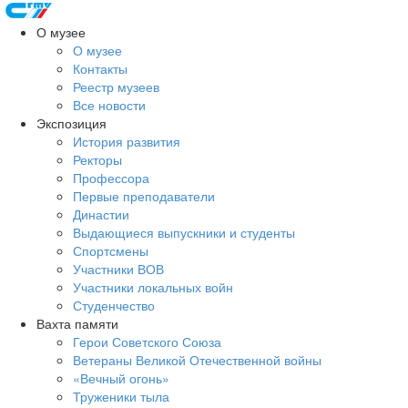
О музее
О музее
Контакты
Реестр музеев
Все новости
Экспозиция
История развития
Ректоры
Профессора
Первые преподаватели
Династии
Выдающиеся выпускники и студенты
Спортсмены
Участники ВОВ
Участники локальных войн
Студенчество
Вахта памяти
Герои Советского Союза
Ветераны Великой Отечественной войны
«Вечный огонь»
Труженики тыла