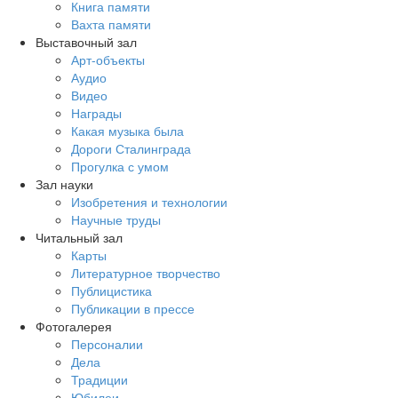
Книга памяти
Вахта памяти
Выставочный зал
Арт-объекты
Аудио
Видео
Награды
Какая музыка была
Дороги Сталинграда
Прогулка с умом
Зал науки
Изобретения и технологии
Научные труды
Читальный зал
Карты
Литературное творчество
Публицистика
Публикации в прессе
Фотогалерея
Персоналии
Дела
Традиции
Юбилеи