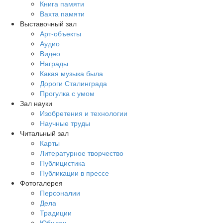
Книга памяти
Вахта памяти
Выставочный зал
Арт-объекты
Аудио
Видео
Награды
Какая музыка была
Дороги Сталинграда
Прогулка с умом
Зал науки
Изобретения и технологии
Научные труды
Читальный зал
Карты
Литературное творчество
Публицистика
Публикации в прессе
Фотогалерея
Персоналии
Дела
Традиции
Юбилеи