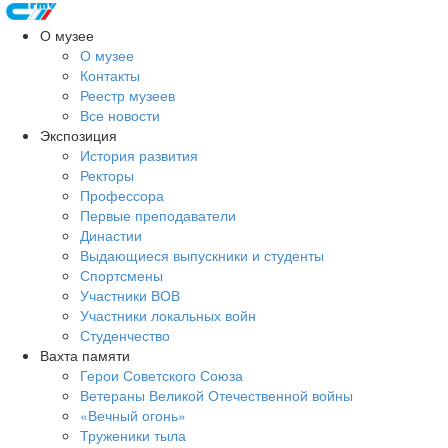
О музее
О музее
Контакты
Реестр музеев
Все новости
Экспозиция
История развития
Ректоры
Профессора
Первые преподаватели
Династии
Выдающиеся выпускники и студенты
Спортсмены
Участники ВОВ
Участники локальных войн
Студенчество
Вахта памяти
Герои Советского Союза
Ветераны Великой Отечественной войны
«Вечный огонь»
Труженики тыла