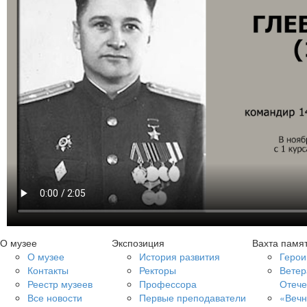
О музее
Экспозиция
Вахта памя
О музее
История развития
Герои
Контакты
Ректоры
Ветер
Реестр музеев
Профессора
Отече
Все новости
Первые преподаватели
«Вечн