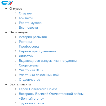
О музее
О музее
Контакты
Реестр музеев
Все новости
Экспозиция
История развития
Ректоры
Профессора
Первые преподаватели
Династии
Выдающиеся выпускники и студенты
Спортсмены
Участники ВОВ
Участники локальных войн
Студенчество
Вахта памяти
Герои Советского Союза
Ветераны Великой Отечественной войны
«Вечный огонь»
Труженики тыла