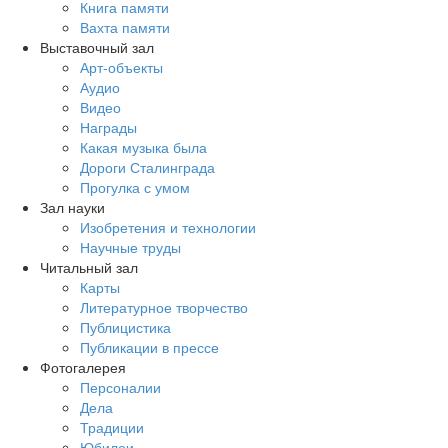
Книга памяти
Вахта памяти
Выставочный зал
Арт-объекты
Аудио
Видео
Награды
Какая музыка была
Дороги Сталинграда
Прогулка с умом
Зал науки
Изобретения и технологии
Научные труды
Читальный зал
Карты
Литературное творчество
Публицистика
Публикации в прессе
Фотогалерея
Персоналии
Дела
Традиции
Юбилеи