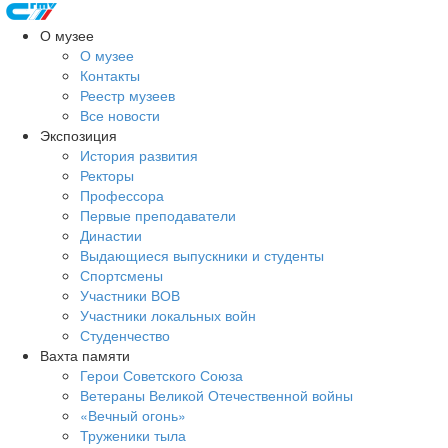
О музее
О музее
Контакты
Реестр музеев
Все новости
Экспозиция
История развития
Ректоры
Профессора
Первые преподаватели
Династии
Выдающиеся выпускники и студенты
Спортсмены
Участники ВОВ
Участники локальных войн
Студенчество
Вахта памяти
Герои Советского Союза
Ветераны Великой Отечественной войны
«Вечный огонь»
Труженики тыла