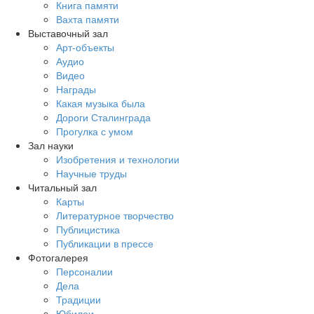
Книга памяти
Вахта памяти
Выставочный зал
Арт-объекты
Аудио
Видео
Награды
Какая музыка была
Дороги Сталинграда
Прогулка с умом
Зал науки
Изобретения и технологии
Научные труды
Читальный зал
Карты
Литературное творчество
Публицистика
Публикации в прессе
Фотогалерея
Персоналии
Дела
Традиции
Юбилеи