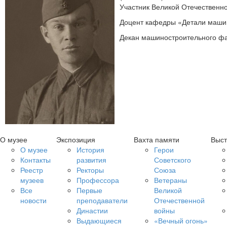
Участник Великой Отечественн
Доцент кафедры «Детали машин
Декан машиностроительного фа
О музее
Экспозиция
Вахта памяти
Выст
О музее
История
Герои
Контакты
развития
Советского
Реестр
Ректоры
Союза
музеев
Профессора
Ветераны
Все
Первые
Великой
новости
преподаватели
Отечественной
Династии
войны
Выдающиеся
«Вечный огонь»