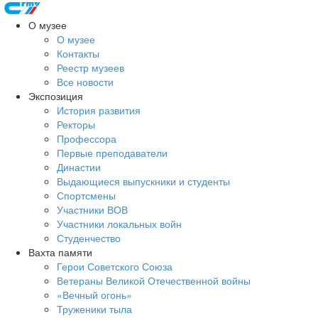
О музее
О музее
Контакты
Реестр музеев
Все новости
Экспозиция
История развития
Ректоры
Профессора
Первые преподаватели
Династии
Выдающиеся выпускники и студенты
Спортсмены
Участники ВОВ
Участники локальных войн
Студенчество
Вахта памяти
Герои Советского Союза
Ветераны Великой Отечественной войны
«Вечный огонь»
Труженики тыла