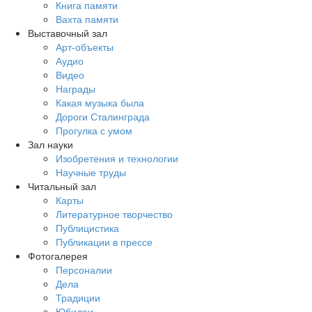
Книга памяти
Вахта памяти
Выставочный зал
Арт-объекты
Аудио
Видео
Награды
Какая музыка была
Дороги Сталинграда
Прогулка с умом
Зал науки
Изобретения и технологии
Научные труды
Читальный зал
Карты
Литературное творчество
Публицистика
Публикации в прессе
Фотогалерея
Персоналии
Дела
Традиции
Юбилеи