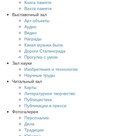
Книга памяти
Вахта памяти
Выставочный зал
Арт-объекты
Аудио
Видео
Награды
Какая музыка была
Дороги Сталинграда
Прогулка с умом
Зал науки
Изобретения и технологии
Научные труды
Читальный зал
Карты
Литературное творчество
Публицистика
Публикации в прессе
Фотогалерея
Персоналии
Дела
Традиции
Юбилеи