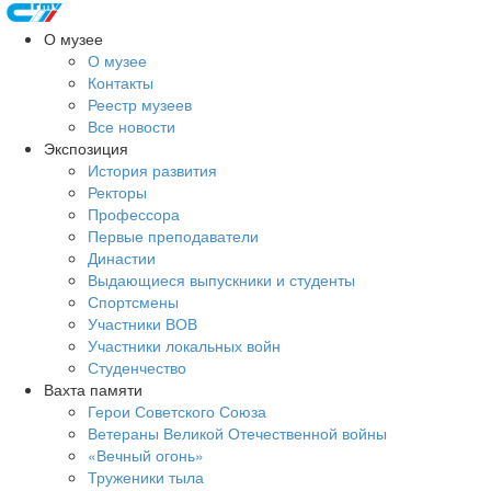
О музее
О музее
Контакты
Реестр музеев
Все новости
Экспозиция
История развития
Ректоры
Профессора
Первые преподаватели
Династии
Выдающиеся выпускники и студенты
Спортсмены
Участники ВОВ
Участники локальных войн
Студенчество
Вахта памяти
Герои Советского Союза
Ветераны Великой Отечественной войны
«Вечный огонь»
Труженики тыла