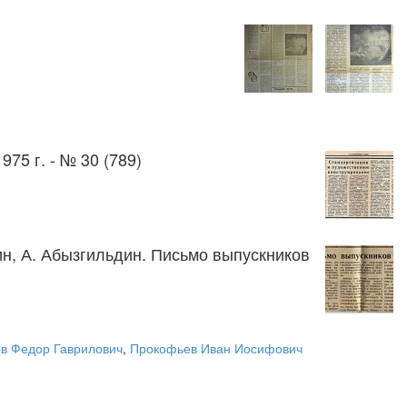
975 г. - № 30 (789)
зин, А. Абызгильдин. Письмо выпускников
в Федор Гаврилович
,
Прокофьев Иван Иосифович