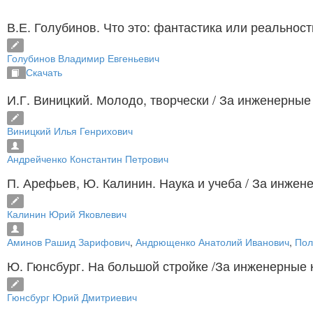
В.Е. Голубинов. Что это: фантастика или реальнос
Голубинов Владимир Евгеньевич
Скачать
И.Г. Виницкий. Молодо, творчески
/ За инженерные 
Виницкий Илья Генрихович
Андрейченко Константин Петрович
П. Арефьев, Ю. Калинин. Наука и учеба
/ За инжене
Калинин Юрий Яковлевич
Аминов Рашид Зарифович
,
Андрющенко Анатолий Иванович
,
Пол
Ю. Гюнсбург. На большой стройке
/За инженерные к
Гюнсбург Юрий Дмитриевич