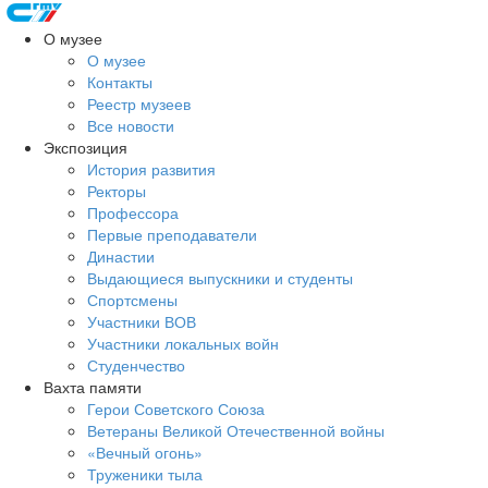
О музее
О музее
Контакты
Реестр музеев
Все новости
Экспозиция
История развития
Ректоры
Профессора
Первые преподаватели
Династии
Выдающиеся выпускники и студенты
Спортсмены
Участники ВОВ
Участники локальных войн
Студенчество
Вахта памяти
Герои Советского Союза
Ветераны Великой Отечественной войны
«Вечный огонь»
Труженики тыла