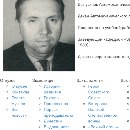
Выпускник Автомеханическ
Декан Автомеханического ф
Проректор по учебной рабо
Заведующий кафедрой «Эко
1989)
Декан вечерне-заочного от
О музее
Экспозиция
Вахта памяти
Выст
О музее
История
Герои
Контакты
развития
Советского
Реестр
Ректоры
Союза
музеев
Профессора
Ветераны
Все
Первые
Великой
новости
преподаватели
Отечественной
Династии
войны
Выдающиеся
«Вечный огонь»