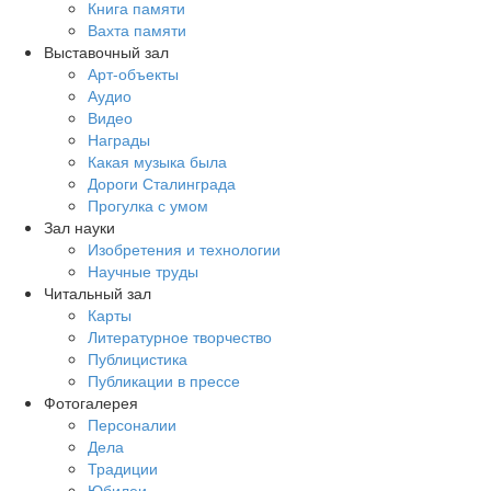
Книга памяти
Вахта памяти
Выставочный зал
Арт-объекты
Аудио
Видео
Награды
Какая музыка была
Дороги Сталинграда
Прогулка с умом
Зал науки
Изобретения и технологии
Научные труды
Читальный зал
Карты
Литературное творчество
Публицистика
Публикации в прессе
Фотогалерея
Персоналии
Дела
Традиции
Юбилеи