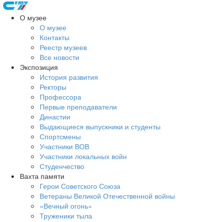
О музее
О музее
Контакты
Реестр музеев
Все новости
Экспозиция
История развития
Ректоры
Профессора
Первые преподаватели
Династии
Выдающиеся выпускники и студенты
Спортсмены
Участники ВОВ
Участники локальных войн
Студенчество
Вахта памяти
Герои Советского Союза
Ветераны Великой Отечественной войны
«Вечный огонь»
Труженики тыла