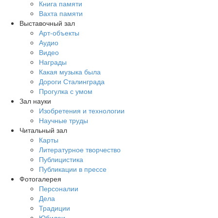
Книга памяти
Вахта памяти
Выставочный зал
Арт-объекты
Аудио
Видео
Награды
Какая музыка была
Дороги Сталинграда
Прогулка с умом
Зал науки
Изобретения и технологии
Научные труды
Читальный зал
Карты
Литературное творчество
Публицистика
Публикации в прессе
Фотогалерея
Персоналии
Дела
Традиции
Юбилеи