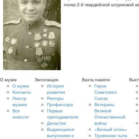
полка 2-й гвардейской штурмовой а
О музее
Экспозиция
Вахта памяти
Выст
О музее
История
Герои
Контакты
развития
Советского
Реестр
Ректоры
Союза
музеев
Профессора
Ветераны
Все
Первые
Великой
новости
преподаватели
Отечественной
Династии
войны
Выдающиеся
«Вечный огонь»
выпускники и
Труженики тыла