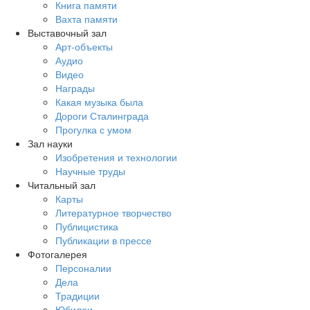
Книга памяти
Вахта памяти
Выставочный зал
Арт-объекты
Аудио
Видео
Награды
Какая музыка была
Дороги Сталинграда
Прогулка с умом
Зал науки
Изобретения и технологии
Научные труды
Читальный зал
Карты
Литературное творчество
Публицистика
Публикации в прессе
Фотогалерея
Персоналии
Дела
Традиции
Юбилеи