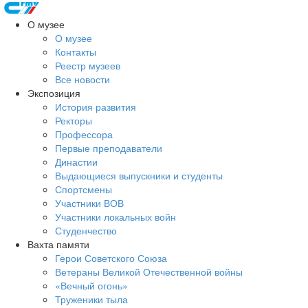
О музее
О музее
Контакты
Реестр музеев
Все новости
Экспозиция
История развития
Ректоры
Профессора
Первые преподаватели
Династии
Выдающиеся выпускники и студенты
Спортсмены
Участники ВОВ
Участники локальных войн
Студенчество
Вахта памяти
Герои Советского Союза
Ветераны Великой Отечественной войны
«Вечный огонь»
Труженики тыла