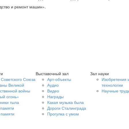
дство и ремонт машин».
ти
Выставочный зал
Зал науки
 Советского Союза
Арт-объекты
Изобретения 
аны Великой
Аудио
технологии
ственной войны
Видео
Научные труд
ый огонь»
Награды
ники тыла
Какая музыка была
 памяти
Дороги Сталинграда
 памяти
Прогулка с умом