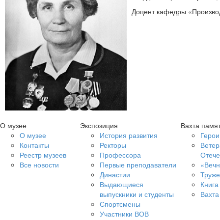
Доцент кафедры «Произво
О музее
Экспозиция
Вахта памя
О музее
История развития
Герои
Контакты
Ректоры
Ветер
Реестр музеев
Профессора
Отече
Все новости
Первые преподаватели
«Вечн
Династии
Труже
Выдающиеся
Книга
выпускники и студенты
Вахта
Спортсмены
Участники ВОВ