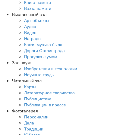
Книга памяти
Вахта памяти
Выставочный зал
Арт-объекты
Аудио
Видео
Награды
Какая музыка была
Дороги Сталинграда
Прогулка с умом
Зал науки
Изобретения и технологии
Научные труды
Читальный зал
Карты
Литературное творчество
Публицистика
Публикации в прессе
Фотогалерея
Персоналии
Дела
Традиции
Юбилеи