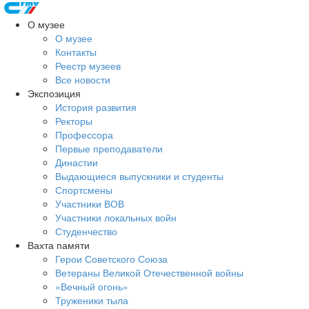
О музее
О музее
Контакты
Реестр музеев
Все новости
Экспозиция
История развития
Ректоры
Профессора
Первые преподаватели
Династии
Выдающиеся выпускники и студенты
Спортсмены
Участники ВОВ
Участники локальных войн
Студенчество
Вахта памяти
Герои Советского Союза
Ветераны Великой Отечественной войны
«Вечный огонь»
Труженики тыла