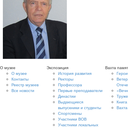
О музее
Экспозиция
Вахта памя
О музее
История развития
Герои
Контакты
Ректоры
Ветер
Реестр музеев
Профессора
Отече
Все новости
Первые преподаватели
«Вечн
Династии
Труже
Выдающиеся
Книга
выпускники и студенты
Вахта
Спортсмены
Участники ВОВ
Участники локальных