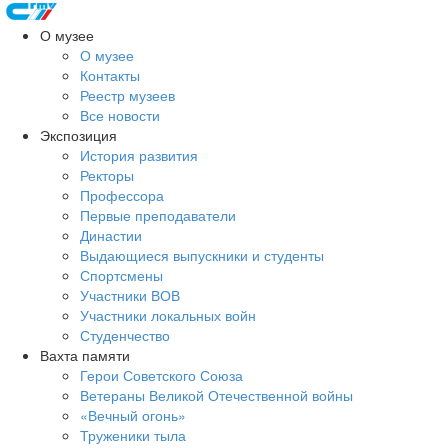
О музее
О музее
Контакты
Реестр музеев
Все новости
Экспозиция
История развития
Ректоры
Профессора
Первые преподаватели
Династии
Выдающиеся выпускники и студенты
Спортсмены
Участники ВОВ
Участники локальных войн
Студенчество
Вахта памяти
Герои Советского Союза
Ветераны Великой Отечественной войны
«Вечный огонь»
Труженики тыла