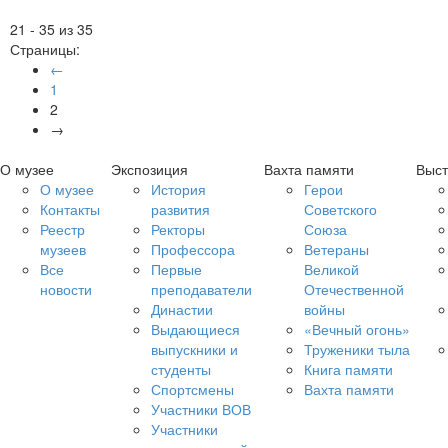
21 - 35 из 35
Страницы:
←
1
2
→
О музее
Экспозиция
Вахта памяти
Выст
О музее
История
Герои
Контакты
развития
Советского
Реестр
Ректоры
Союза
музеев
Профессора
Ветераны
Все
Первые
Великой
новости
преподаватели
Отечественной
Династии
войны
Выдающиеся
«Вечный огонь»
выпускники и
Труженики тыла
студенты
Книга памяти
Спортсмены
Вахта памяти
Участники ВОВ
Участники