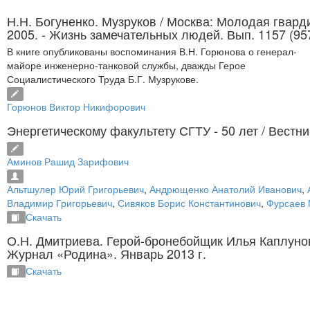
Н.Н. Богуненко. Музруков
/ Москва: Молодая гвард
2005. - Жизнь замечательных людей. Вып. 1157 (95
В книге опубликованы воспоминания В.Н. Горюнова о генерал-
майоре инженерно-танковой службы, дважды Герое
Социалистического Труда Б.Г. Музрукове.
Горюнов Виктор Никифорович
Энергетическому факультету СГТУ - 50 лет
/ Вестни
Аминов Рашид Зарифович
Альтшулер Юрий Григорьевич
,
Андрющенко Анатолий Иванович
,
Владимир Григорьевич
,
Сивяков Борис Константинович
,
Фурсаев 
Скачать
О.Н. Дмитриева. Герой-бронебойщик Илья Каплун
Журнал «Родина». Январь 2013 г.
Скачать