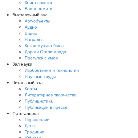
Книга памяти
Вахта памяти
Выставочный зал
Арт-объекты
Аудио
Видео
Награды
Какая музыка была
Дороги Сталинграда
Прогулка с умом
Зал науки
Изобретения и технологии
Научные труды
Читальный зал
Карты
Литературное творчество
Публицистика
Публикации в прессе
Фотогалерея
Персоналии
Дела
Традиции
Юбилеи